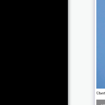
SEKUNDENBRUCHTEILE
- FÜR IMMER
PORTRÄTS
PORTFOLIO
STUDIO
FOTOGRAFISCHE VITA
EMPFEHLUNGEN
KONTAKT
IMPRESSUM
Überf