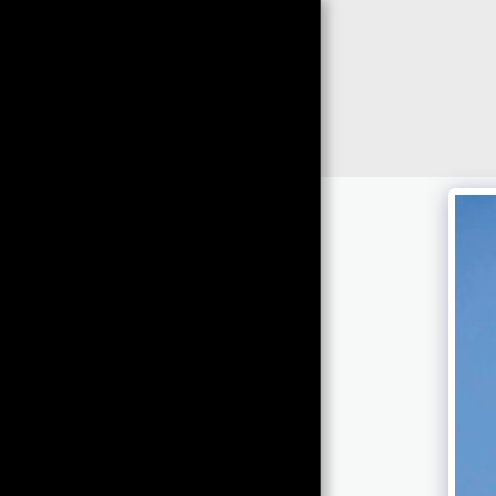
photoduo.de
HOME